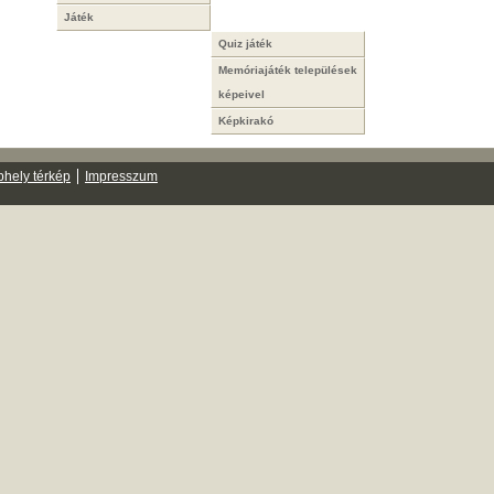
Játék
Quiz játék
Memóriajáték települések
képeivel
Képkirakó
hely térkép
Impresszum