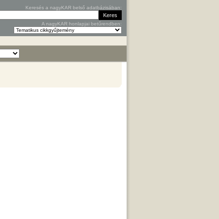
Keresés a nagyKAR belső adatbázisában:
A nagyKAR honlapjai betűrendben: