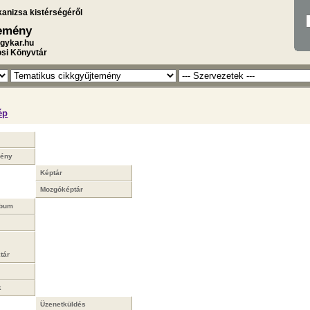
kanizsa kistérségéről
temény
gykar.hu
osi Könyvtár
ép
mény
Képtár
Mozgóképtár
lbum
tár
k
Üzenetküldés