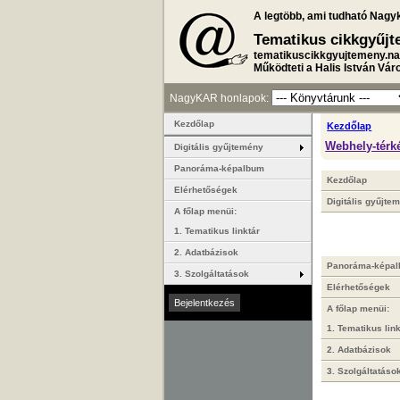
A legtöbb, ami tudható Nagy
Tematikus cikkgyűj
tematikuscikkgyujtemeny.na
Működteti a Halis István Vár
NagyKAR honlapok:
Kezdőlap
Kezdőlap
Webhely-térk
Digitális gyűjtemény
Panoráma-képalbum
Kezdőlap
Elérhetőségek
Digitális gyűjte
A főlap menüi:
1. Tematikus linktár
2. Adatbázisok
Panoráma-képa
3. Szolgáltatások
Elérhetőségek
A főlap menüi:
1. Tematikus link
2. Adatbázisok
3. Szolgáltatáso